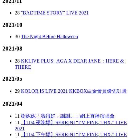
2021/11
28
''BADTIME STORY'' LIVE 2021
2021/10
30
The Night Before Halloween
2021/08
28
KKLIVE PLUS | AGA X DEAR JANE：HERE &
THERE
2021/05
29
KOLOR IS LIVE 2021 KKBOX白金會員優先訂購
2021/04
11
樹妮妮「我很好，謝謝。」網上直播演唱會
11
【11/4 夜晚場】SERRINI “I’M FINE, THX.” LIVE
2021
11
【11/4 下午場】SERRINI “I’M FINE, THX.” LIVE