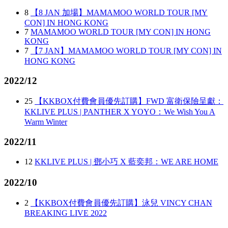
8
【8 JAN 加場】MAMAMOO WORLD TOUR [MY
CON] IN HONG KONG
7
MAMAMOO WORLD TOUR [MY CON] IN HONG
KONG
7
【7 JAN】MAMAMOO WORLD TOUR [MY CON] IN
HONG KONG
2022/12
25
【KKBOX付費會員優先訂購】FWD 富衛保險呈獻：
KKLIVE PLUS | PANTHER X YOYO：We Wish You A
Warm Winter
2022/11
12
KKLIVE PLUS | 鄧小巧 X 藍奕邦：WE ARE HOME
2022/10
2
【KKBOX付費會員優先訂購】泳兒 VINCY CHAN
BREAKING LIVE 2022