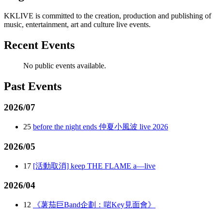
KKLIVE is committed to the creation, production and publishing of
music, entertainment, art and culture live events.
Recent Events
No public events available.
Past Events
2026/07
25
before the night ends 仲夏小風波 live 2026
2026/05
17
[活動取消] keep THE FLAME a—live
2026/04
12
《薯茄巨Band企劃：啱Key見面會》