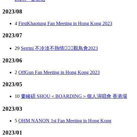
2023/08
4
FirstKhaotung Fan Meeting in Hong Kong 2023
2023/07
29
Serrini 不冷淡不熱情🧖🏻‍♀️觀鳥會2023
2023/06
2
OffGun Fan Meeting in Hong Kong 2023
2023/05
10
婁峻碩 SHOU＜BOARDING＞個人演唱會 香港場
2023/03
5
OHM NANON 1st Fan Meeting in Hong Kong
2023/01