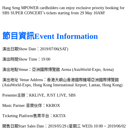
Hang Seng MPOWER cardholders can enjoy exclusive priority booking for
SBS SUPER CONCERT’s tickets starting from 29 May 10AM!
節目資訊Event Information
演出日期Show Date：2019/07/06(SAT)
演出時間Show Time：19:00
演出地點Venue：亞洲國際博覽館 Arena (AsiaWorld-Expo, Arena)
演出地址 Venue Address：香港大嶼山香港國際機場亞洲國際博覽館
(AsiaWorld-Expo, Hong Kong International Airport, Lantau, Hong Kong
)
Presenter主辦：KKLIVE, JUST LIVE, SBS
Music Partner 音樂伙伴：KKBOX
Ticketing Platform售票平台：KKTIX
開售日期Start Sales Date：2019/05/29 (星期三 WED) 10:00 ~ 2019/06/02