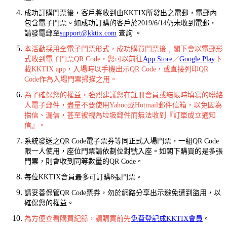
成功訂購門票後，客戶將收到由KKTIX所發出之電郵，電郵內
包含電子門票。如成功訂購的客戶於2019/6/14仍未收到電郵，
請發電郵至
support@kktix.com
查詢 。
本活動採用全電子門票形式，成功購買門票後﹐閣下會以電郵形
式收到電子門票QR Code，您可以前往
App Store
／
Google Play
下
載KKTIX app，入場時以手機出示QR Code，或直接列印QR
Code作為入場門票掃描之用。
為了確保您的權益，強烈建議您在註冊會員或結帳時填寫的聯絡
人電子郵件，盡量不要使用Yahoo或Hotmail郵件信箱，以免因為
擋信、漏信，甚至被視為垃圾郵件而無法收到『訂單成立通知
信』。
系統發送之QR Code電子票券等同正式入場門票，一組QR Code
限一人使用，座位門票請依劃位對號入座。如閣下購買的是多張
門票，則會收到同等數量的QR Code。
每位KKTIX會員最多可訂購8張門票。
請妥善保管QR Code票券，勿於網路分享出示避免遭到盜用，以
確保您的權益。
為方便查看購買紀錄，請購買前先
免費登記成KKTIX會員
。