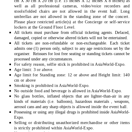
cm X 30 cm X 20 cm (i.e. 15 inches X 12 inches X 8 inches) as
well as all professional cameras, video/voice recorders and
stools/folded chairs are not allowed in the event hall. Long
umbrellas are not allowed in the standing zone of the concert.
Please place restricted article(s) at the Concierge or self-service
lockers at the Ground Floor Level.
All tickets must purchase from official ticketing agents. Defaced,
damaged, copied or otherwise altered tickets will not be entertained.
All tickets are non-refundable or non-exchangeable. Each ticket
admits one (1) person only, subject to any age restrictions set by the
organiser. Reissues for lost free seating or standing tickets cannot be
processed under any circumstances.
For safety reason, selfie stick is prohibited in AsiaWorld-Expo.
Age limit: 3 or above.
Age limit for Standing zone: 12 or above and Height limit: 140
cm or above
Smoking is prohibited in AsiaWorld-Expo.
No outside food and beverage is allowed in AsiaWorld-Expo.
No glass bottles,
inflated objects that are lighter-than-air in any
kinds of materials (i.e. balloons), hazardous materials , weapons,
aerosol cans and any sharp objects
is allowed inside the event hall.
Possessing or using any illegal drugs is prohibited inside AsiaWorld-
Expo.
Selling or distributing unauthorized merchandise or other items
is strictly prohibited within AsiaWorld-Expo.