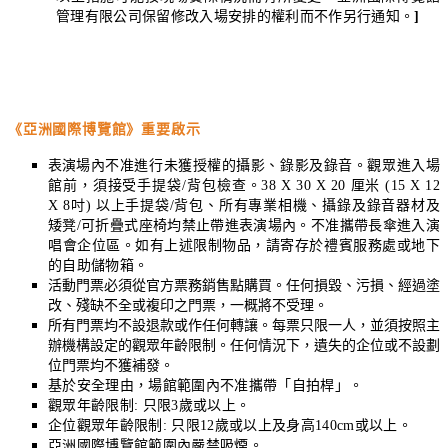
管理有限公司保留修改入場安排的權利而不作另行通知。
]
《亞洲國際博覽館》重要啟示
表演場
內不准進行未獲授權的攝影
、錄影
及錄音。觀眾進入場
館前，須接受手提袋
/
背包檢查。
38 X 30 X 20
厘米
(15 X 12
X 8
吋
)
以上手提袋
/
背包、所有專業相機、攝錄及錄音器材及
矮凳
/
可折疊式座椅均禁止帶進表演場內。不准攜帶長傘進入演
唱會企位區。如有上述限制物品，請寄存於禮賓服務處或地下
的自助儲物箱。
活動門票必須從官方票務銷售點購買。任何損毀、污損、經過塗
改、殘缺不全或複印之門票，一概將不受理。
所有門票均不設退款或作任何轉讓。每票只限一人，並須按照主
辦機構設定的觀眾年齡限制。任何情況下，遺失的企位或不設劃
位門票均不獲補發。
基於安全理由，場館範圍內不准攜帶「自拍
桿
」。
觀眾年齡限制
:
只限
3
歲或以上。
企位觀眾年齡限制
:
只限
12
歲或以上及身高
140cm
或以上。
亞洲國際博覽館範圍內嚴禁吸煙。