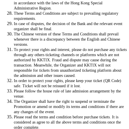
in accordance with the laws of the Hong Kong Special
Administrative Region.
These Terms and Conditions are subject to prevailing regulatory
requirements.
In case of disputes, the decision of the Bank and the relevant event
organizer shall be final.
The Chinese version of these Terms and Conditions shall prevail
whenever there is a discrepancy between the English and Chinese
versions.
To protect your rights and interest, please do not purchase any tickets
through any others ticketing channels or platforms which are not
authorized by KKTIX. Fraud and dispute may cause during the
transaction. Meanwhile, the Organizer and KKTIX will not
responsible for tickets from unauthorized ticketing platform about
the admission and other issues caused.
In order to protect your rights, please keep your ticket (QR Code)
safe. Ticket will not be reissued if it lost.
Please follow the house rule of late admission arrangement by the
venue.
The Organizer shall have the right to suspend or terminate the
Promotion or amend or modify its terms and conditions if there are
any changes of the event.
Please read the terms and condition before purchase tickets. It is
considered as agree to all the above terms and conditions once the
order complete.