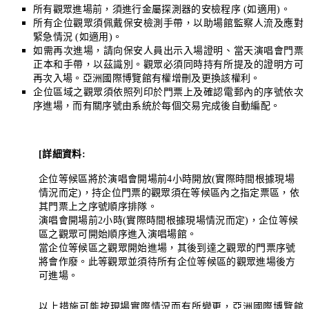
所有觀眾進場前，須進行金屬探測器的安檢程序
(
如適用
)
。
所有企位觀眾須佩戴保安檢測手帶，以助場館監察人流及應對
緊急情況
(
如適用
)
。
如需再次進場，請向保安人員出示入場證明、當天演唱會門票
正本和手帶，以茲識別。觀眾必須同時持有所提及的證明方可
再次入場。亞洲國際博覽館有權增刪及更換該權利。
企位區域之觀眾須依照列印於門票上及確認電郵內的序號依次
序進場，而有關序號由系統於每個交易完成後自動編配。
[
詳細資料
:
企位等候區將於演唱會開場前
4
小時開放
(
實際時間根據現場
情況而定
)
，
持
企位門票的觀眾須在等候區內之指定票區，依
其門票上之序號順序排隊。
演唱會開場前
2
小時
(
實際時間根據現場情況而定
)
，企位等候
區之觀眾可開始順序進入演唱場館。
當企位等候區之觀眾開始進場，其後到達之觀眾的門票序號
將會作廢。此等觀眾並須待所有企位等候區的觀眾進場後方
可進場。
以上措施可能按現場實際情況而有所變更，亞洲國際博覽館