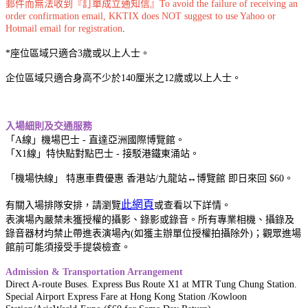
郵件而無法收到『訂單成立通知信』To avoid the failure of receiving an
order confirmation email, KKTIX does NOT suggest to use Yahoo or
Hotmail email for registration
.
*座位區域只適合3歲或以上人士。
企位區域只適合身高不少於140厘米之12歲或以上人士。
入場細則及交通服務
「A線」機場巴士 - 直達亞洲國際博覽館。
「X1線」特快點對點巴士 - 接駁港鐵東涌站。
「機場快線」 特惠車費優惠 香港站/九龍站↔博覽館 即日來回 $60。
此網頁
有關入場排隊安排，請瀏覽
或查看以下詳情。
表演場內嚴禁未獲授權的攝影、錄影或錄音。所有專業相機、攝錄及
錄音器材均禁止帶進表演場內(如獲主辦單位授權拍攝除外)；觀眾進場
館前可能須接受手提袋檢查。
Admission & Transportation Arrangement
Direct A-route Buses. Express Bus Route X1 at MTR Tung Chung Station.
Special Airport Express Fare at Hong Kong Station /Kowloon