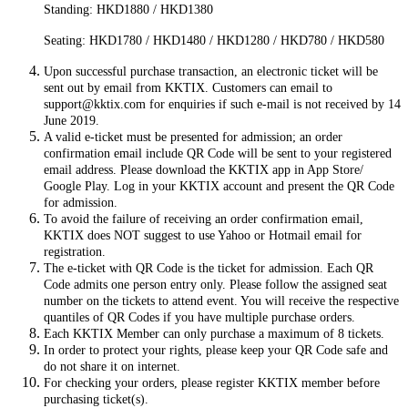
Standing: HKD1880 / HKD1380
Seating: HKD1780 / HKD1480 / HKD1280 / HKD780 / HKD580
Upon successful purchase transaction, an electronic ticket will be
sent out by email from KKTIX. Customers can email to
support@kktix.com for enquiries if such e-mail is not received by 14
June 2019.
A valid e-ticket must be presented for admission; an order
confirmation email include QR Code will be sent to your registered
email address. Please download the KKTIX app in App Store/
Google Play. Log in your KKTIX account and present the QR Code
for admission.
To avoid the failure of receiving an order confirmation email,
KKTIX does NOT suggest to use Yahoo or Hotmail email for
registration.
The e-ticket with QR Code is the ticket for admission. Each QR
Code admits one person entry only. Please follow the assigned seat
number on the tickets to attend event. You will receive the respective
quantiles of QR Codes if you have multiple purchase orders.
Each KKTIX Member can only purchase a maximum of 8 tickets.
In order to protect your rights, please keep your QR Code safe and
do not share it on internet.
For checking your orders, please register KKTIX member before
purchasing ticket(s).