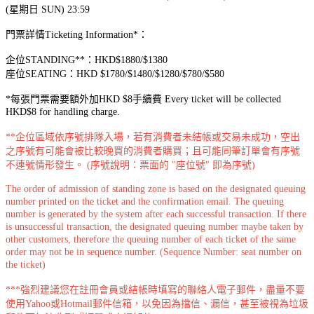
(星期日 SUN) 23:59
門票詳情Ticketing Information*：
企位STANDING**：HKD$1880/$1380
座位SEATING：HKD $1780/$1480/$1280/$780/$580
*每張門票需要額外加HKD $8手續費 Every ticket will be collected
HKD$8 for handling charge.
**
企位區域依序號排隊入場，若有消費者未結帳或交易未成功，空出
之序號有可能會被比較晚買的消費者購買；且可能同筆訂單會有序號
不連號情形發生。 (序號說明：票面的 "座位號" 即為序號)
The order of admission of standing zone is based on the designated queuing
number printed on the ticket and the confirmation email. The queuing
number is generated by the system after each successful transaction. If there
is unsuccessful transaction, the designated queuing number maybe taken by
other customers, therefore the queuing number of each ticket of the same
order may not be in sequence number. (Sequence Number: seat number on
the ticket)
***強烈建議您在註冊會員或結帳時填寫的聯絡人電子郵件，盡量不要
使用Yahoo或Hotmail郵件信箱，以免因為擋信、漏信，甚至被視為垃圾