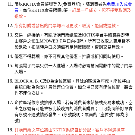
限以KKTIX會員帳號登入(免費登記)，請消費者先
免費加入成會
員
，每位KKTIX會員限購8張，
訂單一旦成立，恕不接受取消及
退款。
所有訂購或發出的門票均不可更改、取消、退回或退款。
交易一經接納，有關所購門票總值及KKTIX平台手續費將即時
由客戶之恒生MPOWER卡戶口內扣除，所有已收取之費用皆不
設退款。扣賬時戶口必須備有足夠簽賬額，否則交易無效。
優惠不得轉讓，亦不可與其他優惠、推廣或折扣同時使用。
每張電子門票只供一人進場，入場時必需帶同電郵中的電子門票
入場。
BLOCK A, B, C及D為企位區域，其餘的區域為座席。座位將由
系統自動為你安排最佳連位位置，如全場已沒有連位位置，將會
作不連位安排。
企位區域依序號排隊入場，若有消費者未結帳或交易未成功，空
出之序號有可能會被比較晚買的消費者購買；且可能同筆訂單會
有序號不連號情形發生。 (序號說明：票面的 "座位號" 即為序
號)
訂購門票之座位將由KKTIX系統自動分配，客戶不得選擇座