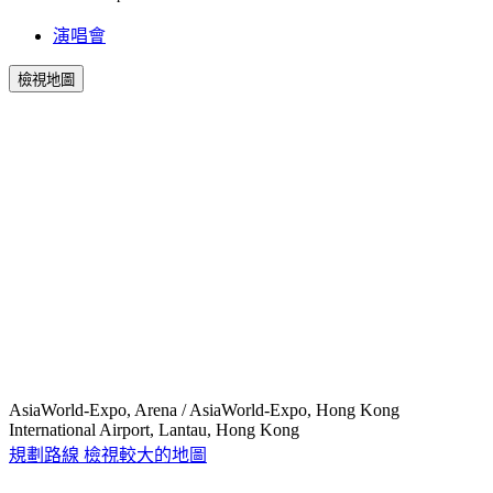
演唱會
檢視地圖
AsiaWorld-Expo, Arena / AsiaWorld-Expo, Hong Kong
International Airport, Lantau, Hong Kong
規劃路線
檢視較大的地圖