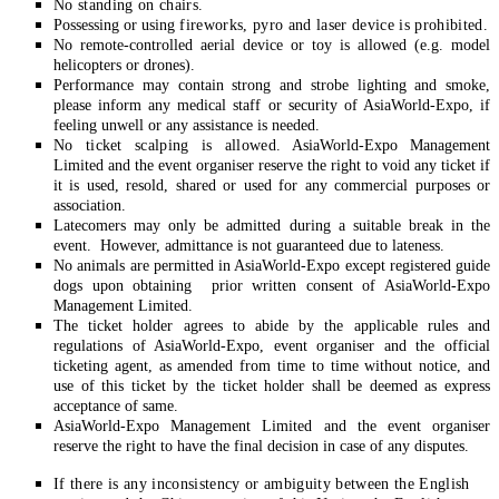
No standing on chairs.
Possessing or using
fireworks, pyro and laser device is prohibited.
No remote-controlled aerial device or toy is allowed (e.g. model
helicopters or drones).
Performance may contain strong and strobe lighting and smoke,
please inform any medical staff or security of AsiaWorld-Expo, if
feeling unwell or any assistance is needed.
No ticket scalping is allowed.
AsiaWorld-Expo Management
Limited and the event organiser reserve the right to void any ticket if
it is used, resold, shared or used for any commercial purposes or
association.
Latecomers may only be admitted during a suitable break in the
event. However, admittance is not guaranteed due to lateness.
No animals are permitted in AsiaWorld-Expo except registered guide
dogs upon obtaining prior written consent of AsiaWorld-Expo
Management Limited.
The ticket holder agrees to abide by the applicable rules and
regulations of AsiaWorld-Expo, event organiser and the official
ticketing agent, as amended from time to time without notice, and
use of this ticket by the ticket holder shall be deemed as express
acceptance of same.
AsiaWorld-Expo Management Limited and the event organiser
reserve the right to have the final decision in case of any disputes.
If there is any inconsistency or ambiguity between the English