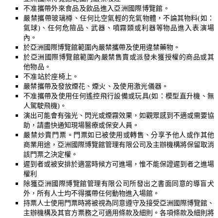
不准攜帶外來食品及飲品進入亞洲國際博覽館。
嚴禁攜帶玻璃樽
、任何比空氣輕的充氣物體，不論其物料(如：
氣球)、任何危險品、武器、噴霧類或利器等物品
進入表演場
內。
於亞洲國際博覽館範圍內嚴禁攜帶及使用違禁藥物。
於亞洲國際博覽館範圍內嚴禁售賣或派發未獲授權的商品或其
他物品。
不准站於座椅上。
嚴禁
攜帶及發放煙花
、煙火、及使用激光儀器。
不准攜帶及使用任何遙控飛行設備或玩具(如：模型直升機、無
人駕駛飛機)。
演出可能會有強光、閃光或煙霧效果，如觀眾感到不適或需要協
助，請盡快通知現場醫療或保安人員。
嚴禁炒賣門票。
門票如已被使用或轉售、分享予他人或作其他
商業用途，亞洲國際博覽館管理有限公司及主辦機構將保留取消
該門票之決定權。
遲到者或被安排於適當時候方可進場，惟不能保證遲到者之進場
權利
除獲亞洲國際博覽館管理有限公司所發出之書面同意的導盲犬
外，所有人士均不得攜帶任何動物進入場館。
持票人士使用門票時將被視為同意遵守及接受亞洲國際博覽館、
主辦機構及其官方票務之可適用條款及細則。各項條款及細則將