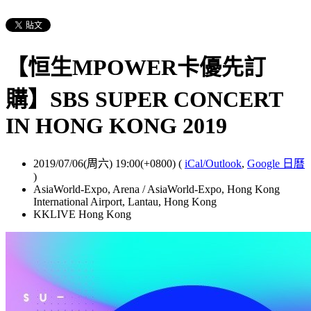
【恒生MPOWER卡優先訂
購】SBS SUPER CONCERT
IN HONG KONG 2019
2019/07/06(周六) 19:00(+0800)
(
iCal/Outlook
,
Google 日曆
)
AsiaWorld-Expo, Arena / AsiaWorld-Expo, Hong Kong
International Airport, Lantau, Hong Kong
KKLIVE Hong Kong