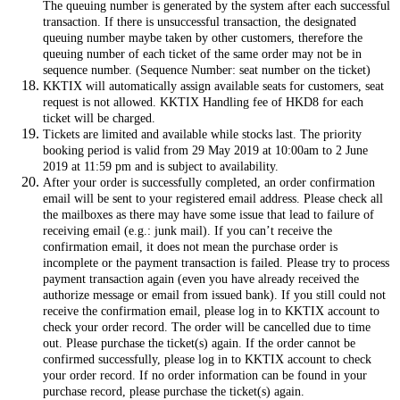
The queuing number is generated by the system after each successful
transaction. If there is unsuccessful transaction, the designated
queuing number maybe taken by other customers, therefore the
queuing number of each ticket of the same order may not be in
sequence number. (Sequence Number: seat number on the ticket)
KKTIX will automatically assign available seats for customers, seat
request is not allowed. KKTIX Handling fee of HKD8 for each
ticket will be charged.
Tickets are limited and available while stocks last. The priority
booking period is valid from 29 May 2019 at 10:00am to 2 June
2019 at 11:59 pm and is subject to availability.
After your order is successfully completed, an order confirmation
email will be sent to your registered email address. Please check all
the mailboxes as there may have some issue that lead to failure of
receiving email (e.g.: junk mail). If you can’t receive the
confirmation email, it does not mean the purchase order is
incomplete or the payment transaction is failed. Please try to process
payment transaction again (even you have already received the
authorize message or email from issued bank). If you still could not
receive the confirmation email, please log in to KKTIX account to
check your order record. The order will be cancelled due to time
out. Please purchase the ticket(s) again. If the order cannot be
confirmed successfully, please log in to KKTIX account to check
your order record. If no order information can be found in your
purchase record, please purchase the ticket(s) again.