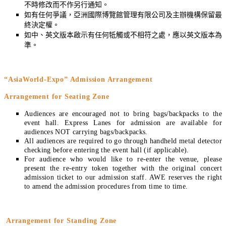
不時修改而不作另行通知。
如有任何爭議，亞洲國際博覽館管理有限公司及主辦機構保留最
終決定權。
如中、英文版本啟示有任何牴觸或不相符之處，應以英文版本為
準。
“AsiaWorld-Expo” Admission Arrangement
Arrangement for Seating Zone
Audiences are encouraged not to bring bags/backpacks to the
event hall. Express Lanes for admission are available for
audiences NOT carrying bags/backpacks.
All audiences are required to go through handheld metal detector
checking before entering the event hall (if applicable).
For audience who would like to re-enter the venue, please
present the re-entry token together with the original concert
admission ticket to our admission staff. AWE reserves the right
to amend the admission procedures from time to time.
Arrangement for Standing Zone