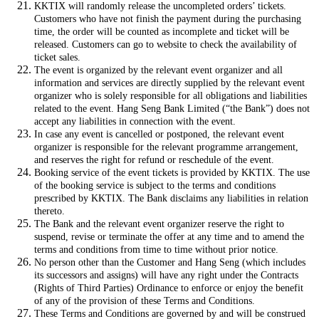
KKTIX will randomly release the uncompleted orders’ tickets.
Customers who have not finish the payment during the purchasing
time, the order will be counted as incomplete and ticket will be
released. Customers can go to website to check the availability of
ticket sales.
The event is organized by the relevant event organizer and all
information and services are directly supplied by the relevant event
organizer who is solely responsible for all obligations and liabilities
related to the event. Hang Seng Bank Limited (“the Bank”) does not
accept any liabilities in connection with the event.
In case any event is cancelled or postponed, the relevant event
organizer is responsible for the relevant programme arrangement,
and reserves the right for refund or reschedule of the event.
Booking service of the event tickets is provided by KKTIX. The use
of the booking service is subject to the terms and conditions
prescribed by KKTIX. The Bank disclaims any liabilities in relation
thereto.
The Bank and the relevant event organizer reserve the right to
suspend, revise or terminate the offer at any time and to amend the
terms and conditions from time to time without prior notice.
No person other than the Customer and Hang Seng (which includes
its successors and assigns) will have any right under the Contracts
(Rights of Third Parties) Ordinance to enforce or enjoy the benefit
of any of the provision of these Terms and Conditions.
These Terms and Conditions are governed by and will be construed