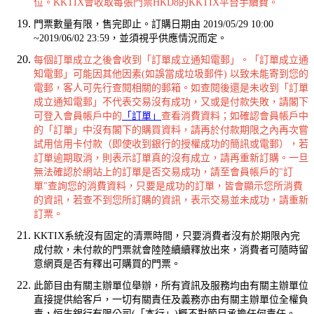
位。KKTIX會收取每張門票HKD8的KKTIX平台手續費。
門票數量有限，售完即止。訂購日期由 2019/05/29 10:00
~2019/06/02 23:59，並須視乎供應情況而定。
每個訂單成立之後會收到「訂單成立通知電郵」。「訂單成立通
知電郵」可能因其他因素(如誤當成垃圾郵件) 以致未能寄到您的
電郵，客人可先行查閱相關的郵箱。如查閱後還是未收到「訂單
成立通知電郵」不代表交易沒有成功，又或是付款失敗，請閣下
可登入會員帳戶中的
「訂單」
查看消費資料；如確認會員帳戶中
的「訂單」中沒有閣下的購買資料，請再於付款期限之內再次嘗
試用信用卡付款（即使收到銀行的授權成功的簡訊或電郵），若
訂單逾期取消，則表示訂單真的沒有成立，請再重新訂購。一旦
無法確認於網站上的訂單是否交易成功，請至會員帳戶的"訂
單"查詢您的消費資料，只要是成功的訂單，皆會顯示您所消費
的資訊，若查不到您所訂購的資訊，表示交易並未成功，請重新
訂票。
KKTIX系統沒有固定的清票時間，只要消費者沒有於期限內完
成付款，未付款的門票就會陸陸續續釋放出來，消費者可隨時留
意網頁是否有釋出可購買的門票。
此節目由有關主辦單位舉辦，所有資訊及服務均由有關主辦單位
直接提供給客戶，一切有關責任及義務亦由有關主辦單位全權負
責，恒生銀行有限公司(「本行」)概不對節目承擔任何責任。