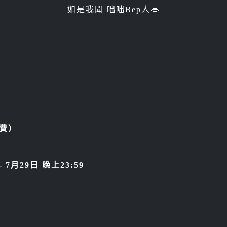
如是我聞 咄咄Bep人👄
續費）
- 7月29日 晚上23:59