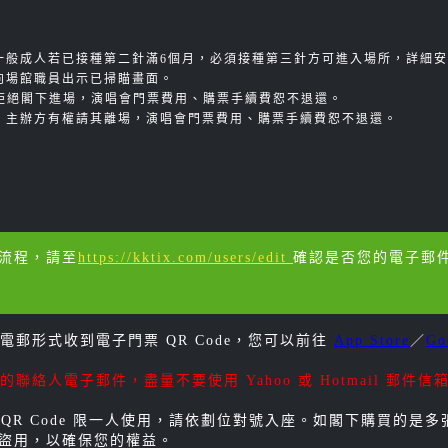
一般成人若已接種第二針滿6個月，必須接種第三針方可進入場所，詳細
向場館職員出示已掃瞄畫面。
權拒絕閣下進場，演唱會門票費用、購票手續費恕不退還。
，主辦方有權請其離場，演唱會門票費用、購票手續費恕不退還。
票流程，請至
https://kktix.com/users/edit
確認是否您的電子郵件已
郵形式收到電子門票 QR Code，您可以前往
App Store
／
Go
絡人電子郵件，盡量不要使用 Yahoo 或 Hotmail 郵
 QR Code 限一人使用，請依劃位對號入座。如閣下購買的是多張
遭到盜用，以確保您的權益。