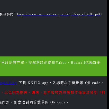
安排請參閱：
https://www.coronavirus.gov.hk/pdf/vp_t1_CHI.pdf
）
經認證完畢。提醒您請勿使用Yahoo、Hotmail信箱註冊
ogle Play
下載 KKTIX app，入場時以手機出示 QR code，
件信箱，以免因為擋信、漏信，甚至被視為垃圾郵件而無法收到『訂
門票，則會收到同等數量的 QR code。