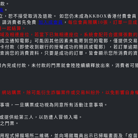
付款。
員
。
立，恕不接受取消及退款。 如您仍未成為KKBOX香港付費會
記)，請消費者先免費
加入成會員
，
每位會員限購10張，訂單一旦
錢一起結算。
域及相連座位，若當下已無相連座位，系統會配符合選擇張數的
成立通知電郵」可能因其他因素未能寄到您的電郵，僅提供交易
卡付款（即使收到銀行的授權成功的簡訊或電郵），若訂單逾期
查詢您的消費資料，只要是成功的訂單，皆會顯示您所消費的
期限內完成付款，未付款的門票就會陸陸續續釋放出來，消費者可
路、網站購票，除可能衍生詐騙案件或交易糾紛外，以免影響自身
事項，一旦購票成功視為同意所有活動注意事項。
公開或提供給第三人，以防遭人冒領入場。
之門票。
用程式掃描場所二維碼，並向場館職員出示已掃瞄畫面及「疫苗