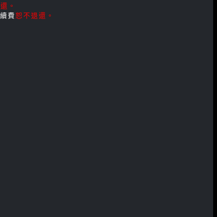
退還。
續費
恕不退還。