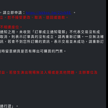
員，請立即申請：
https://kkbox.fm/22vh8E
。
成立，恕不接受更改、取消、退回或退款。
不相連座位。
通知之用，未收到「訂單成立通知電郵」不代表交易沒有成
取消，則表示訂單真的沒有成立，請再重新訂購。一旦無法確
資訊，若查不到您所訂購的資訊，表示交易並未成功，請重新訂
隨時留意網頁是否有釋出可購買的門票。
權益，若發生演出現場無法入場或是其他問題，主辦單位及
通行證」。