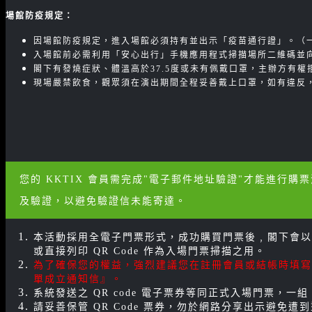
場館防疫規定：
因場館防疫規定，進入場館必須持有並出示「疫苗通行證」。（
入場館前必需利用「安心出行」手機應用程式掃描場所二維碼並
閣下有發燒症狀、體溫高於37.5度或未有佩戴口罩，主辦方有
現場嚴禁飲食，觀眾須在演出期間全程妥善戴上口罩，如有違反
您的 KKTIX 會員需完成"電子郵件地址驗證"才能進行購
及驗證，以避免驗證信未能寄達。
本活動採用全電子門票形式，成功購買門票後﹐閣下會以電
或直接列印 QR Code 作為入場門票掃描之用。
為了確保您的權益，強烈建議您在註冊會員或結帳時填寫的聯
單成立通知信』。
系統發送之 QR code 電子票券等同正式入場門票，一組
請妥善保管 QR Code 票券，勿於網路分享出示避免