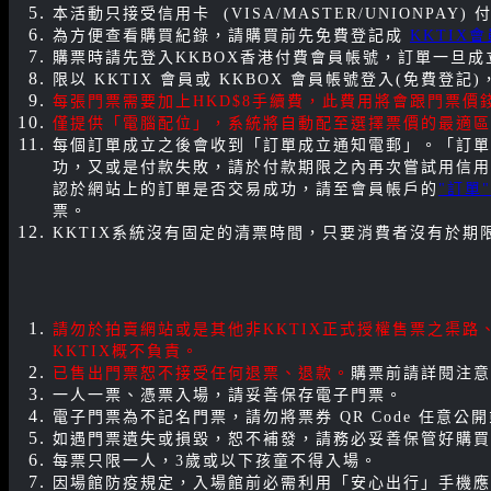
本活動只接受信用卡 (VISA/MASTER/UNIONPAY) 
為方便查看購買紀錄，請購買前先免費登記成
KKTIX會
購票時請先登入KKBOX香港付費會員帳號，訂單一旦成
限以 KKTIX 會員或 KKBOX 會員帳號登入(免費登
每張門票需要加上HKD$8手續費，此費用將會跟門票價
僅提供「電腦配位」，系統將自動配至選擇票價的最適區
每個訂單成立之後會收到「訂單成立通知電郵」。「訂單
功，又或是付款失敗，請於付款期限之內再次嘗試用信用
認於網站上的訂單是否交易成功，請至會員帳戶的
"訂單"
票。
KKTIX系統沒有固定的清票時間，只要消費者沒有於
請勿於拍賣網站或是其他非KKTIX正式授權售票之渠
KKTIX概不負責。
已售出門票恕不接受任何退票、退款。
購票前請詳閱注意
一人一票、憑票入場，請妥善保存電子門票。
電子門票為不記名門票，請勿將票券 QR Code 任意
如遇門票遺失或損毀，恕不補發，請務必妥善保管好購買
每票只限一人，3歲或以下孩童不得入場。
因場館防疫規定，入場館前必需利用「安心出行」手機應