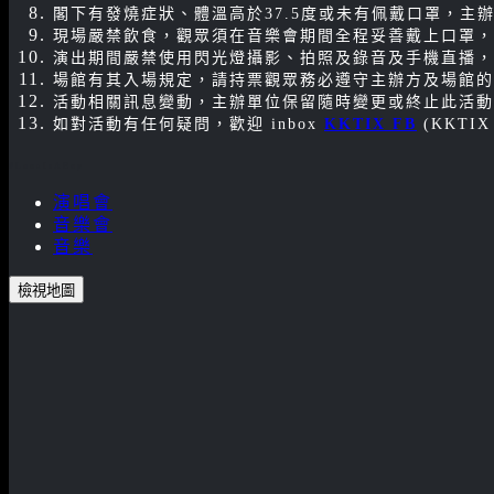
閣下有發燒症狀、體溫高於37.5度或未有佩戴口罩，
現場嚴禁飲食，觀眾須在音樂會期間全程妥善戴上口罩，
演出期間嚴禁使用閃光燈攝影、拍照及錄音及手機直播，
場館有其入場規定，請持票觀眾務必遵守主辦方及場館的
活動相關訊息變動，主辦單位保留隨時變更或終止此活動
如對活動有任何疑問，歡迎 inbox
KKTIX FB
(KKTIX
#LunaIsABep
演唱會
音樂會
音樂
檢視地圖