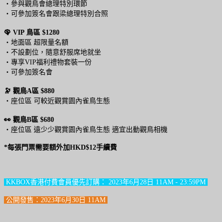
・參與觀鳥會總理特別環節
・可參加簽名會跟梁總理特別合照
🦚 VIP 鳥區 $1280
・地面區 超限量名額
・不設劃位，隨意舒服席地就坐
・專享VIP福利禮物套裝一份
・可參加簽名會
🔭 觀鳥A區 $880
・座位區 可較近觀賞園內雀鳥生態
👀 觀鳥B區 $680
・座位區 遠少少觀賞園內雀鳥生態 適宜出動觀鳥相機
*每張門票需要額外加HKD$12手續費
KKBOX香港付費會員優先訂購： 2023年6月28日 11AM - 23:59PM
公開發售：2023年6月30日 11AM