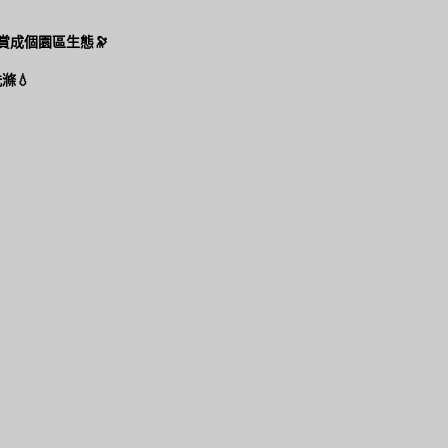
賞成個園區生態🔭
滌💧