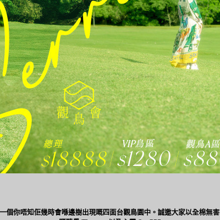
走於一個你唔知佢幾時會喺邊樹出現嘅四面台觀鳥園中。誠邀大家以全棉無害loo