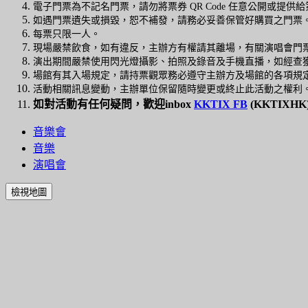
電子門票為不記名門票，請勿將票券 QR Code 任意公開或提
如遇門票遺失或損毀，恕不補發，請務必妥善保管好購買之門票
每票只限一人。
現場嚴禁飲食，如有違反，主辦方有權請其離場，有關演唱會門
演出期間嚴禁使用閃光燈攝影、拍照及錄音及手機直播，如經查
場館有其入場規定，請持票觀眾務必遵守主辦方及場館的各項規
活動相關訊息變動，主辦單位保留隨時變更或終止此活動之權利
如對活動有任何疑問，歡迎inbox
KKTIX FB
(KKTIXHK
音樂會
音樂
演唱會
檢視地圖