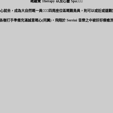
嘅聽覺 Therapy 以及心靈 Spa🧖🏻‍♀️
隨心就坐，成為大自然嘅一員🧚🏼‍♂️四周座位區嘅觀鳥員，則可以或近或遠觀
各樹打手準備充滿誠意嘅心(同翼)，飛翔於 Serrini 音樂之中被好好療癒洗