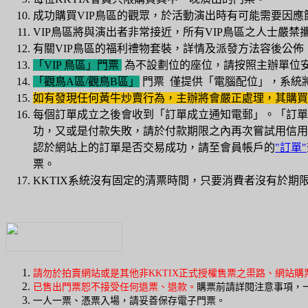
成功購買VIP鳥區的觀眾，於活動演出時有可能需要因
VIP鳥區將與演出者非常接近，所有VIP鳥區之人士嚴
有關VIP鳥區的福利禮物套裝，詳情及派發方法容後公佈，敬請留意電
「VIP 鳥區」門票
為不設劃位的座位，請按照主辦單位
「觀鳥A區/觀鳥B區」
門票 僅提供「電腦配位」，系統
如有發現任何黃牛炒賣行為，主辦將會嚴正處理，其購買
每個訂單成立之後會收到「訂單成立通知電郵」。「訂單
功，又或是付款失敗，請於付款期限之內再次嘗試用信用
認於網站上的訂單是否交易成功，請至會員帳戶的
"訂單"
票。
KKTIX系統沒有固定的清票時間，只要消費者沒有於
請勿於拍賣網站或是其他非KKTIX正式授權售票之渠路、網站
已售出門票恕不接受任何退票、退款。
購票前請詳閱注意事項，
一人一票、憑票入場，請妥善保存電子門票。