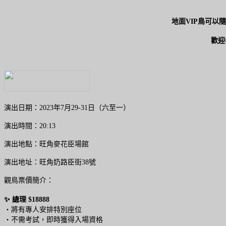
地面VIP鳥可以
歡迎
演出日期：2023年7月29-31日（六至一）
演出時間：20:13
演出地點：旺角麥花臣場館
演出地址：旺角奶路臣街38號
觀鳥票價簡介：
✨ 總理 $18888
・將有專人安排特別座位
・不需考試，即時獲得入場資格